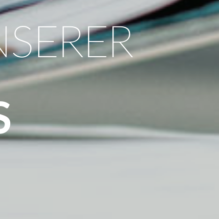
NSERER
S