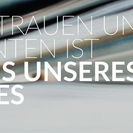
TRAUEN U
TEN IST
IS UNSERE
ES