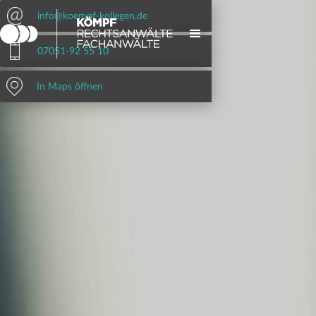
info@koempf-kollegen.de
07051-92 55 10
In Maps öffnen