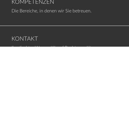
KOMPETENZEN
Die Bereiche, in denen wir Sie betreuen.
KONTAKT
Ihr direkter Weg zu Kömpf Rechtsanwälte,
Fachanwälte.
KÖMPF
RECHTSANWÄLTE, FACHANWÄLTE
Bischofstr. 5
75365 Calw
07051-92 55 10
info@koempf-kollegen.de